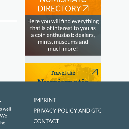
IMPRINT
r
s well
PRIVACY POLICY AND GTC
! We
CONTACT
OUR PARTNERS
the