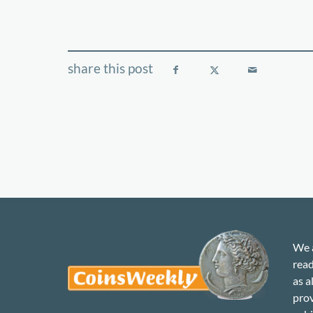
We a
read
as a
prov